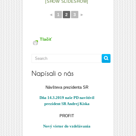
[SHOW SLIDESHOW]
◄
1
2
3
►
Tlačiť
Návšteva prezidenta SR
Dňa 14.3.2019 naše PD navštívil
prezident SR Andrej Kiska
PROFIT
Nový vietor do vzdelávania