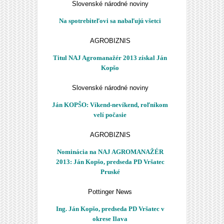
Slovenské národné noviny
Na spotrebiteľovi sa nabaľujú všetci
AGROBIZNIS
Titul NAJ Agromanažér 2013 získal Ján
Kopšo
Slovenské národné noviny
Ján KOPŠO: Víkend-nevíkend, roľníkom
velí počasie
AGROBIZNIS
Nominácia na NAJ AGROMANAŽÉR
2013: Ján Kopšo, predseda PD Vršatec
Pruské
Pottinger News
Ing. Ján Kopšo, predseda PD Vršatec v
okrese Ilava