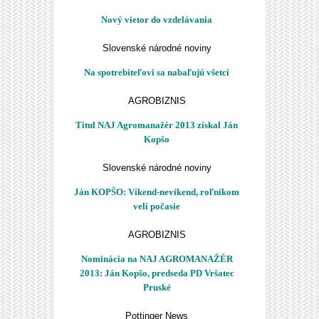
Nový vietor do vzdelávania
Slovenské národné noviny
Na spotrebiteľovi sa nabaľujú všetci
AGROBIZNIS
Titul NAJ Agromanažér 2013 získal Ján
Kopšo
Slovenské národné noviny
Ján KOPŠO: Víkend-nevíkend, roľníkom
velí počasie
AGROBIZNIS
Nominácia na NAJ AGROMANAŽÉR
2013: Ján Kopšo, predseda PD Vršatec
Pruské
Pottinger News