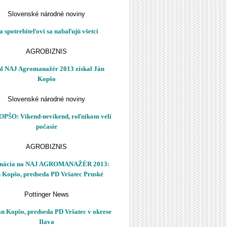
Slovenské národné noviny
a spotrebiteľovi sa nabaľujú všetci
AGROBIZNIS
ul NAJ Agromanažér 2013 získal Ján
Kopšo
Slovenské národné noviny
OPŠO: Víkend-nevíkend, roľníkom velí
počasie
AGROBIZNIS
nácia na NAJ AGROMANAŽÉR 2013:
 Kopšo, predseda PD Vršatec Pruské
Pottinger News
án Kopšo, predseda PD Vršatec v okrese
Ilava