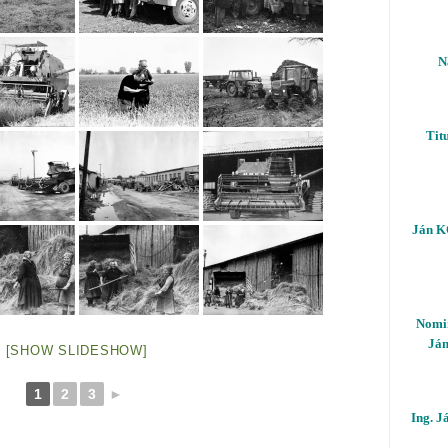
N
Tit
Ján K
Nomi
Ján
[SHOW SLIDESHOW]
1
2
3
►
Ing. J