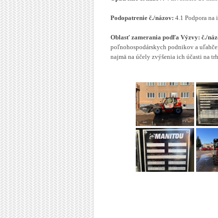
Podopatrenie č./názov:
4.1 Podpora na 
Oblasť zamerania podľa Výzvy: č./náz
poľnohospodárskych podnikov a uľahčen
najmä na účely zvýšenia ich účasti na tr