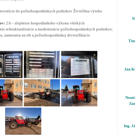
investície do poľnohospodárskych podnikov Živočíšna výroba
N
ov:
2A – zlepšenie hospodárskeho výkonu všetkých
ie reštrukturalizácie a modernizácie poľnohospodárskych podnikov,
hu, zamerania na trh a poľnohospodárskej diverzifikácie.
Tit
Ján K
Nomi
Ján
Ing. J