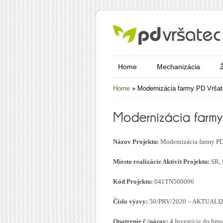
Home
Mechanizácia
Home
»
Modernizácia farmy PD Vrša
Názov Projektu:
Modernizácia farmy PD
Miesto realizácie Aktivít Projektu:
SR, 
Kód Projektu:
041TN500096
Číslo výzvy:
50/PRV/2020 – AKTUALIZ
Opatrenie č./názov:
4 Investície do hm