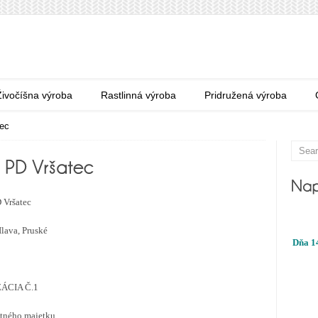
Živočíšna výroba
Rastlinná výroba
Pridružená výroba
tec
 Vršatec
Ilava, Pruské
Dňa 14
ÁCIA Č.1
otného majetku