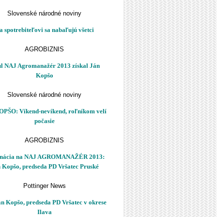
Slovenské národné noviny
a spotrebiteľovi sa nabaľujú všetci
AGROBIZNIS
ul NAJ Agromanažér 2013 získal Ján
Kopšo
Slovenské národné noviny
OPŠO: Víkend-nevíkend, roľníkom velí
počasie
AGROBIZNIS
nácia na NAJ AGROMANAŽÉR 2013:
 Kopšo, predseda PD Vršatec Pruské
Pottinger News
án Kopšo, predseda PD Vršatec v okrese
Ilava