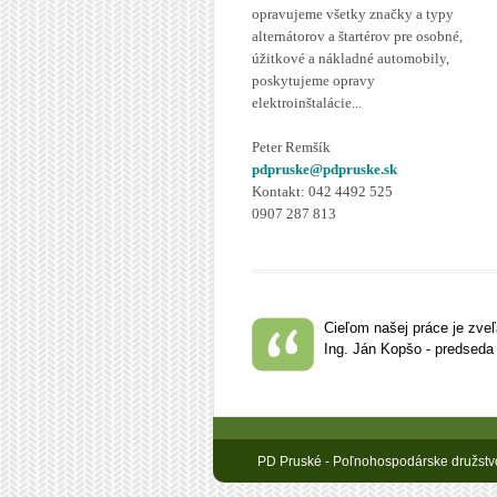
opravujeme všetky značky a typy
alternátorov a štartérov pre osobné,
úžitkové a nákladné automobily,
poskytujeme opravy
elektroinštalácie...
Peter Remšík
pdpruske@pdpruske.sk
Kontakt: 042 4492 525
0907 287 813
Cieľom našej práce je zveľ
Ing. Ján Kopšo - predsed
PD Pruské - Poľnohospodárske družstvo