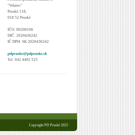
"Vršatec"
Pruské 118,
018 52 Pruské
IČO: 00200166
DIČ: 2020436242
IČ DPH: SK 2020436242
pdpruske@pdpruske.sk
Tel: 042 4492 525
Copyright PD Pruské 2025