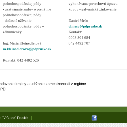
poľnohospodárskej pôdy
vykonávame povrchovú úpravu
- uzatváranie zmlúv o prenájme
kovov - galvanické zinkovanie.
poľnohospodárskej pôdy
- dočasné užívanie
Daniel Mešo
poľnohospodárskej pôdy –
d.meso@pdpruske.sk
záhumienky
Kontakt:
0903 804 684
Ing. Mária Kleinedlerová
042 4492 707
m.kleinedlerova@pdpruske.sk
Kontakt: 042 4492 526
adovanie krajiny a udržanie zamestnanosti v regióne.
a PD
 "Vršatec" Pruské